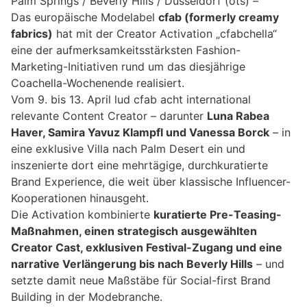
Palm Springs / Beverly Hills / Düsseldorf (ots) –
Das europäische Modelabel
cfab (formerly creamy
fabrics)
hat mit der Creator Activation „cfabchella“
eine der aufmerksamkeitsstärksten Fashion-
Marketing-Initiativen rund um das diesjährige
Coachella-Wochenende realisiert.
Vom 9. bis 13. April lud cfab acht international
relevante Content Creator – darunter
Luna Rabea
Haver, Samira Yavuz Klampfl und Vanessa Borck
– in
eine exklusive Villa nach Palm Desert ein und
inszenierte dort eine mehrtägige, durchkuratierte
Brand Experience, die weit über klassische Influencer-
Kooperationen hinausgeht.
Die Activation kombinierte
kuratierte Pre-Teasing-
Maßnahmen, einen strategisch ausgewählten
Creator Cast, exklusiven Festival-Zugang und eine
narrative Verlängerung bis nach Beverly Hills
– und
setzte damit neue Maßstäbe für Social-first Brand
Building in der Modebranche.