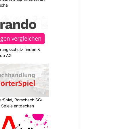
scha
rungsschutz finden &
ndo AG
rSpiel, Rorschach SG:
 Spiele entdecken