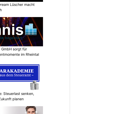
Dream Lüscher macht
ch
k GmbH sorgt für
entmomente im Rheintal
: Steuerlast senken,
Zukunft planen