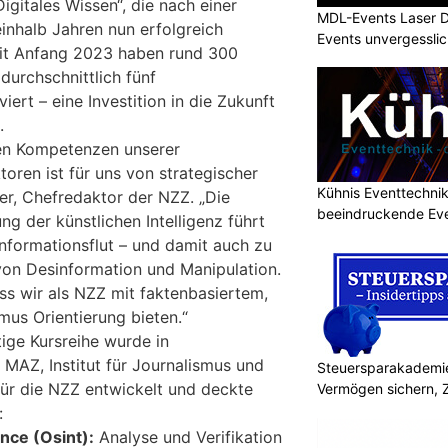
Digitales Wissen“, die nach einer
MDL-Events Laser 
inhalb Jahren nun erfolgreich
Events unvergessli
it Anfang 2023 haben rund 300
durchschnittlich fünf
iert – eine Investition in die Zukunft
.
len Kompetenzen unserer
oren ist für uns von strategischer
Kühnis Eventtechni
er, Chefredaktor der NZZ. „Die
beeindruckende Ev
ng der künstlichen Intelligenz führt
Informationsflut – und damit auch zu
von Desinformation und Manipulation.
ss wir als NZZ mit faktenbasiertem,
us Orientierung bieten.“
ige Kursreihe wurde in
AZ, Institut für Journalismus und
Steuersparakademie
für die NZZ entwickelt und deckte
Vermögen sichern, 
:
nce (Osint):
Analyse und Verifikation