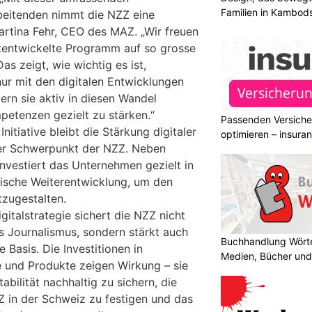
Familien in Kambod
rbeitenden nimmt die NZZ eine
 Martina Fehr, CEO des MAZ. „Wir freuen
tentwickelte Programm auf so grosse
as zeigt, wie wichtig es ist,
ur mit den digitalen Entwicklungen
ern sie aktiv in diesen Wandel
petenzen gezielt zu stärken.“
Passenden Versiche
itiative bleibt die Stärkung digitaler
optimieren – insura
er Schwerpunkt der NZZ. Neben
nvestiert das Unternehmen gezielt in
ische Weiterentwicklung, um den
tzugestalten.
gitalstrategie sichert die NZZ nicht
es Journalismus, sondern stärkt auch
Buchhandlung Wörte
e Basis. Die Investitionen in
Medien, Bücher und
 und Produkte zeigen Wirkung – sie
tabilität nachhaltig zu sichern, die
Z in der Schweiz zu festigen und das