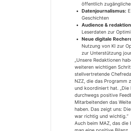
öffentlich zugänglich
Datenjournalismus:
E
Geschichten
Audience & redaktion
Leserdaten zur Optimie
Neue digitale Recherc
Nutzung von KI zur O
zur Unterstützung jou
„Unsere Redaktionen haben
weiteren wichtigen Schrit
stellvertretende Chefreda
NZZ, die das Programm 
und koordiniert hat. „Di
durchwegs positive Feed
Mitarbeitenden das Weit
haben. Das zeigt uns: Die
war richtig und wichtig.“
Auch beim MAZ, das die Ini
man eine positive Bilanz.