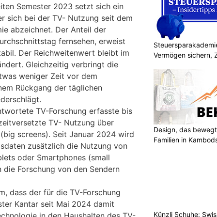
iten Semester 2023 setzt sich ein
er sich bei der TV- Nutzung seit dem
e abzeichnet. Der Anteil der
urchschnittstag fernsehen, erweist
Steuersparakademie
abil. Der Reichweitenwert bleibt im
Vermögen sichern, 
ndert. Gleichzeitig verbringt die
twas weniger Zeit vor dem
einem Rückgang der täglichen
derschlägt.
twortete TV-Forschung erfasste bis
 zeitversetzte TV- Nutzung über
Design, das bewegt
big screens). Seit Januar 2024 wird
Familien in Kambod
ngsdaten zusätzlich die Nutzung von
blets oder Smartphones (small
rn die Forschung von den Sendern
m, dass der für die TV-Forschung
ster Kantar seit Mai 2024 damit
Künzli Schuhe: Swis
chnologie in den Haushalten des TV-