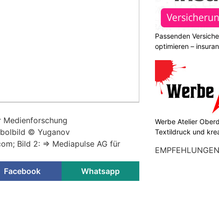
Passenden Versiche
optimieren – insura
ür Medienforschung
Werbe Atelier Oberdo
ymbolbild © Yuganov
Textildruck und kre
om; Bild 2: => Mediapulse AG für
EMPFEHLUNGE
Facebook
Whatsapp