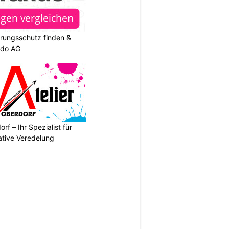
rungsschutz finden &
ndo AG
rf – Ihr Spezialist für
ative Veredelung
N