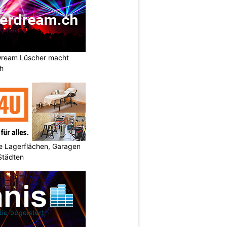
Dream Lüscher macht
ch
 Lagerflächen, Garagen
 Städten