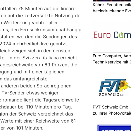
Kühnis Eventtechni
tfallen 75 Minuten auf die lineare
beeindruckende Ev
n auf die zeitversetzte Nutzung der
 Worten: ungeachtet aller
kums, den Fernsehkonsum unabhängig
talten, werden die Sendungen des
2024 mehrheitlich live genutzt.
leich zeigen sich in den neusten
Euro Computer, Aara
r. In der Svizzera italiana erreicht
Technikservice mit
Tagesreichweite von 69 Prozent die
ngung und mit einer täglichen
n das umfangreichste
 anderen beiden Sprachregionen
 TV-Sender etwas weniger
e romande liegt die Tagesreichweite
ehdauer bei 110 Minuten pro Tag.
PVT-Schweiz GmbH:
zu Ihrer Photovolta
gion der Schweiz verzeichnet das
 Werte mit einer Reichweite von 61
er von 101 Minuten.