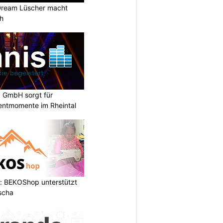
Dream Lüscher macht
ch
k GmbH sorgt für
entmomente im Rheintal
: BEKOShop unterstützt
scha