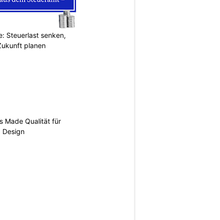
: Steuerlast senken,
Zukunft planen
s Made Qualität für
d Design
N