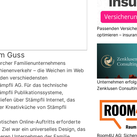
Passenden Versiche
optimieren – insura
em Guss
ürcher Familienunternehmens
chienenverkehr – die Weichen im Web
s den verschiedensten
Unternehmen erfolgr
ämpfli AG. Für das technische
Zenklusen Consultin
mpfli Publikationssysteme,
efen über Stämpfli Internet, das
r Kreativküche von Stämpfli
tischen Online-Auftritts erforderte
: Ziel war ein universelles Design, das
Room4U AG: Sichere
teren Unternehmen der Familie