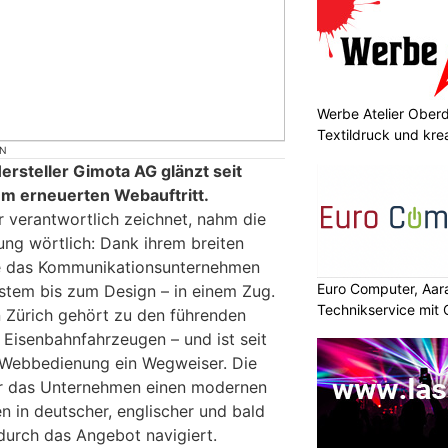
Werbe Atelier Oberdo
Textildruck und kre
ON
rsteller Gimota AG glänzt seit
m erneuerten Webauftritt.
r verantwortlich zeichnet, nahm die
ng wörtlich: Dank ihrem breiten
te das Kommunikationsunternehmen
Euro Computer, Aara
stem bis zum Design – in einem Zug.
Technikservice mit
n Zürich gehört zu den führenden
n Eisenbahnfahrzeugen – und ist seit
Webbedienung ein Wegweiser. Die
für das Unternehmen einen modernen
en in deutscher, englischer und bald
durch das Angebot navigiert.