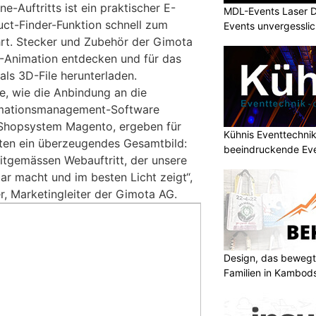
e-Auftritts ist ein praktischer E-
MDL-Events Laser 
uct-Finder-Funktion schnell zum
Events unvergessli
rt. Stecker und Zubehör der Gimota
D-Animation entdecken und für das
ls 3D-File herunterladen.
e, wie die Anbindung an die
rmationsmanagement-Software
Shopsystem Magento, ergeben für
Kühnis Eventtechni
ten ein überzeugendes Gesamtbild:
beeindruckende Ev
eitgemässen Webauftritt, der unsere
ar macht und im besten Licht zeigt“,
r, Marketingleiter der Gimota AG.
Design, das bewegt
Familien in Kambod