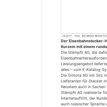
24.02.17
VON
BELMEDIA REDAKTI
Der Eisenbahnstecker-He
Kurzem mit einem rundu
Die Stämpfli AG, die dafü
Eisenbahnerherausforderu
Leistungsangebot liefer
alles – vom E-Katalog-Sy
Die Gimota AG mit Sitz i
Lieferanten für Stecker i
Neustem auch in Sachen 
Stämpfli AG realisierte 
Internetauftritt, der Kund
auch russischer Sprache 