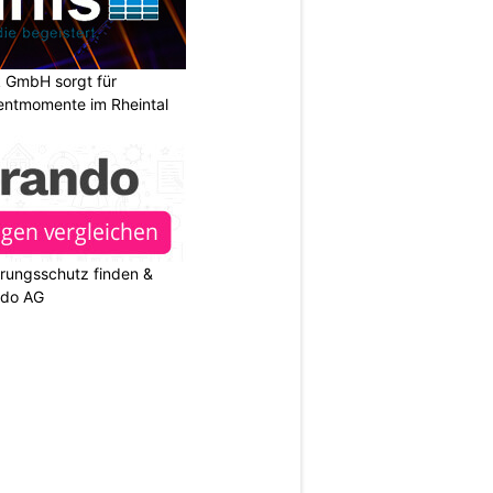
k GmbH sorgt für
entmomente im Rheintal
rungsschutz finden &
ndo AG
N