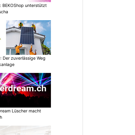
: BEKOShop unterstützt
scha
 Der zuverlässige Weg
ikanlage
Dream Lüscher macht
ch