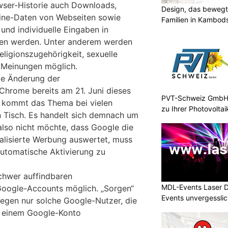
ser-Historie auch Downloads,
Design, das bewegt
line-Daten von Webseiten sowie
Familien in Kambod
und individuelle Eingaben in
sen werden. Unter anderem werden
ligionszugehörigkeit, sexuelle
e Meinungen möglich.
de Änderung der
 Chrome bereits am 21. Juni dieses
PVT-Schweiz GmbH:
 kommt das Thema bei vielen
zu Ihrer Photovolta
en Tisch. Es handelt sich demnach um
also nicht möchte, dass Google die
alisierte Werbung auswertet, muss
utomatische Aktivierung zu
 schwer auffindbaren
MDL-Events Laser 
Google-Accounts möglich. „Sorgen“
Events unvergessli
egen nur solche Google-Nutzer, die
t einem Google-Konto