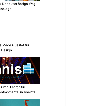
 Der zuverlässige Weg
ikanlage
s Made Qualität für
d Design
k GmbH sorgt für
entmomente im Rheintal