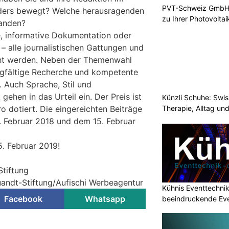
PVT-Schweiz GmbH:
ders bewegt? Welche herausragenden
zu Ihrer Photovolta
tanden?
 informative Dokumentation oder
 – alle journalistischen Gattungen und
ht werden. Neben der Themenwahl
rgfältige Recherche und kompetente
. Auch Sprache, Stil und
gehen in das Urteil ein. Der Preis ist
Künzli Schuhe: Swis
o dotiert. Die eingereichten Beiträge
Therapie, Alltag un
 Februar 2018 und dem 15. Februar
5. Februar 2019!
tiftung
uandt-Stiftung/Aufischi Werbeagentur
Kühnis Eventtechni
Facebook
Whatsapp
beeindruckende Ev