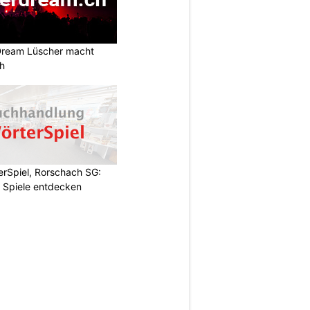
Dream Lüscher macht
ch
rSpiel, Rorschach SG:
 Spiele entdecken
N