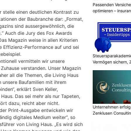
Passenden Versiche
optimieren – insura
 stelle einen deutlichen Kontrast zu
kationen der Baubranche dar: „Format,
azins sind aussergewöhnlich, die
g.“ Auch die Jury des Fox Awards
s Magazin weise in allen Kriterien
e Effizienz-Performance auf und sei
ebeispiel.
Steuersparakademie
ntionell vermitteln wir unsere
Vermögen sichern, 
n Zuhause verstanden. Unser Magazin
er all die Themen, die Living Haus
 unsere Baufamilien mit ihrem
nden“, erklärt Sven Keller,
g Haus. Das sei mehr als nur Tapeten,
ört dazu, reicht aber nicht.
Unternehmen erfolgr
der Print-Ausgabe entwickeln wir
Zenklusen Consultin
ndig digitales Medium weiter“, so
führer von Living Haus. „Es wird sich