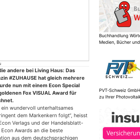
Buchhandlung Wörte
Medien, Bücher und
N
ie andere bei Living Haus: Das
gazin #ZUHAUSE hat gleich mehrere
urde nun mit einem Econ Special
PVT-Schweiz GmbH:
goldenen Fox VISUAL Award für
zu Ihrer Photovolta
chnet.
ein wundervoll unterhaltsames
ringent dem Markenkern folgt“, heisst
Econ Verlags und der Handelsblatt-
e Econ Awards an die beste
ion aus dem deutschsprachigen