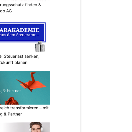
rungsschutz finden &
ndo AG
: Steuerlast senken,
Zukunft planen
eich transformieren – mit
g & Partner