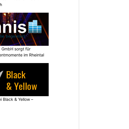
ch
k GmbH sorgt für
entmomente im Rheintal
ei Black & Yellow –