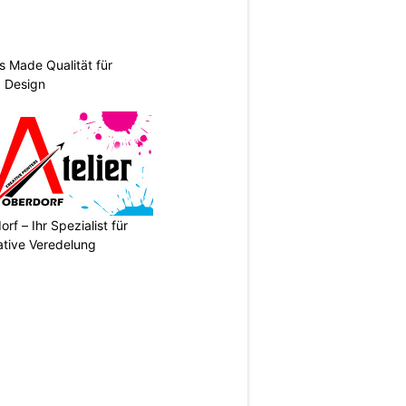
s Made Qualität für
d Design
rf – Ihr Spezialist für
ative Veredelung
N