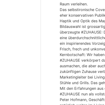
Raum verleihen.
Das selbstironische Cover
eher konservativen Publi
Haptik und Optik des Mag
Bildauswahl ist grossarti
überzeugte #ZUHAUSE: Da
eine überdurchschnittlich
ein inspirierendes Vorzeig
Frisch, frech und unkonve
Kernbotschaft: Wir habe
#ZUHAUSE verkörpert dah
ausmachen, die aber auch
zukünftigen Zuhause verbi
Marketingleiter bei Livin
Stühle und Grills. Das geh
Mit den Erfahrungen aus 
#ZUHAUSE nun als vollstä
Peter Hofmann, Geschäfts