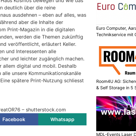
ing Haus Kosmos bewegen und wie das
 deutlich über die reine
naus ausdehnen – eben auf alles, was
ährend aber die Inhalte der
Euro Computer, Aara
m Print-Magazin in die digitalen
Technikservice mit
fanden, werden die Themen zukünftig
nd veröffentlicht, erläutert Keller.
n und Interessenten alle
cher und leichter zugänglich machen.
 allem digital und mobil. Deshalb
h alle unsere Kommunikationskanäle
Eine spätere Print-Nutzung schliesst
Room4U AG: Sichere
& Self Storage in 5
creatOR76 – shutterstock.com
Facebook
Whatsapp
MDL-Events Laser 