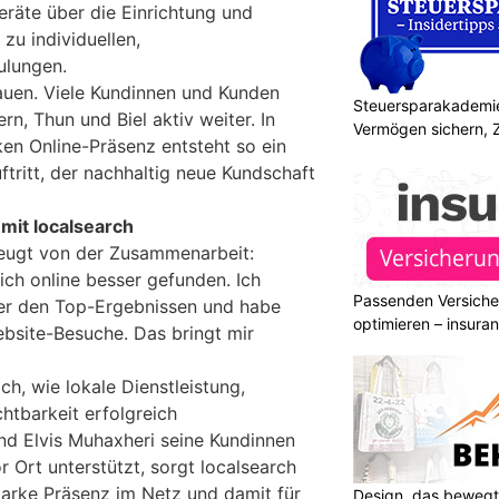
eräte über die Einrichtung und
zu individuellen,
ulungen.
auen. Viele Kundinnen und Kunden
Steuersparakademie
rn, Thun und Biel aktiv weiter. In
Vermögen sichern, 
ken Online-Präsenz entsteht so ein
ritt, der nachhaltig neue Kundschaft
mit localsearch
zeugt von der Zusammenarbeit:
ich online besser gefunden. Ich
Passenden Versiche
ter den Top-Ergebnissen und habe
optimieren – insura
ebsite-Besuche. Das bringt mir
ch, wie lokale Dienstleistung,
chtbarkeit erfolgreich
d Elvis Muhaxheri seine Kundinnen
 Ort unterstützt, sorgt localsearch
tarke Präsenz im Netz und damit für
Design, das bewegt