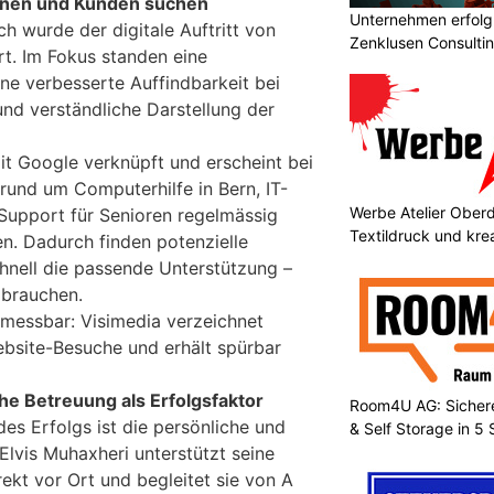
innen und Kunden suchen
Unternehmen erfolgr
h wurde der digitale Auftritt von
Zenklusen Consultin
rt. Im Fokus standen eine
ine verbesserte Auffindbarkeit bei
und verständliche Darstellung der
it Google verknüpft und erscheint bei
rund um Computerhilfe in Bern, IT-
Werbe Atelier Oberdo
Support für Senioren regelmässig
Textildruck und kre
n. Dadurch finden potenzielle
nell die passende Unterstützung –
 brauchen.
 messbar: Visimedia verzeichnet
ebsite-Besuche und erhält spürbar
he Betreuung als Erfolgsfaktor
Room4U AG: Sichere
des Erfolgs ist die persönliche und
& Self Storage in 5
Elvis Muhaxheri unterstützt seine
ekt vor Ort und begleitet sie von A