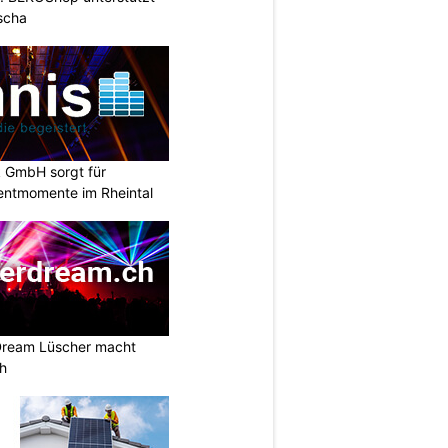
scha
k GmbH sorgt für
entmomente im Rheintal
Dream Lüscher macht
ch