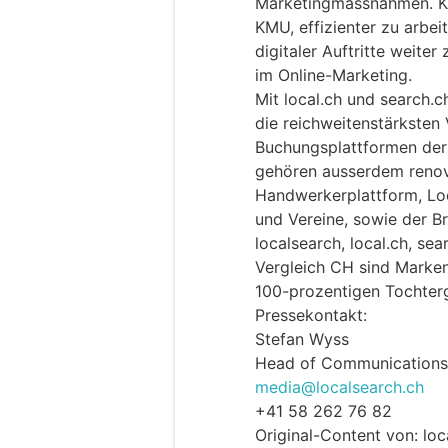
Marketingmassnahmen. KI-
KMU, effizienter zu arbei
digitaler Auftritte weite
im Online-Marketing.
Mit local.ch und search.c
die reichweitenstärksten 
Buchungsplattformen der
gehören ausserdem renov
Handwerkerplattform, Loc
und Vereine, sowie der B
localsearch, local.ch, sea
Vergleich CH sind Marken
100-prozentigen Tochter
Pressekontakt:
Stefan Wyss
Head of Communications
media@localsearch.ch
+41 58 262 76 82
Original-Content von: lo