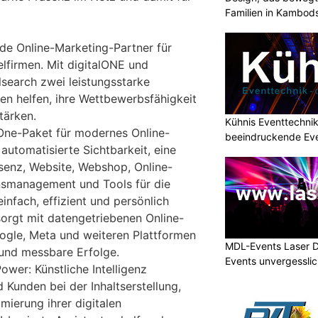
Familien in Kambod
nde Online-Marketing-Partner für
firmen. Mit digitalONE und
lsearch zwei leistungsstarke
n helfen, ihre Wettbewerbsfähigkeit
stärken.
Kühnis Eventtechni
-One-Paket für modernes Online-
beeindruckende Ev
automatisierte Sichtbarkeit, eine
äsenz, Website, Webshop, Online-
nsmanagement und Tools für die
nfach, effizient und persönlich
sorgt mit datengetriebenen Online-
le, Meta und weiteren Plattformen
MDL-Events Laser 
und messbare Erfolge.
Events unvergessli
ower: Künstliche Intelligenz
 Kunden bei der Inhaltserstellung,
mierung ihrer digitalen