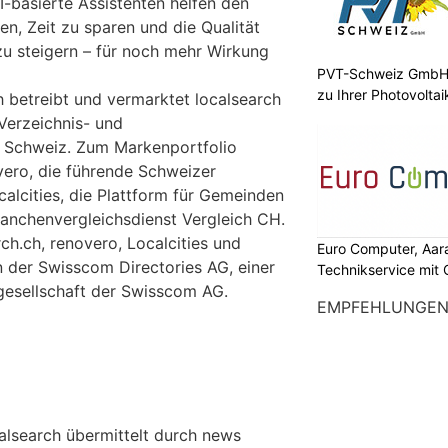
basierte Assistenten helfen den
ten, Zeit zu sparen und die Qualität
r zu steigern – für noch mehr Wirkung
PVT-Schweiz GmbH:
zu Ihrer Photovolta
h betreibt und vermarktet localsearch
Verzeichnis- und
 Schweiz. Zum Markenportfolio
ero, die führende Schweizer
alcities, die Plattform für Gemeinden
ranchenvergleichsdienst Vergleich CH.
rch.ch, renovero, Localcities und
Euro Computer, Aara
 der Swisscom Directories AG, einer
Technikservice mit
gesellschaft der Swisscom AG.
EMPFEHLUNGE
calsearch übermittelt durch news