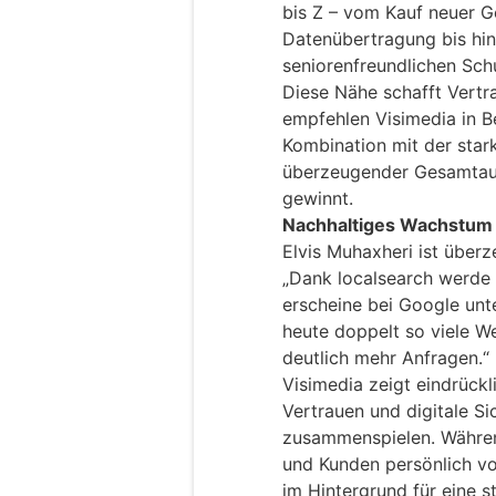
bis Z – vom Kauf neuer G
Datenübertragung bis hin 
seniorenfreundlichen Sch
Diese Nähe schafft Vertr
empfehlen Visimedia in Be
Kombination mit der star
überzeugender Gesamtauft
gewinnt.
Nachhaltiges Wachstum 
Elvis Muhaxheri ist über
„Dank localsearch werde 
erscheine bei Google un
heute doppelt so viele W
deutlich mehr Anfragen.“
Visimedia zeigt eindrückli
Vertrauen und digitale Si
zusammenspielen. Währen
und Kunden persönlich vor
im Hintergrund für eine s