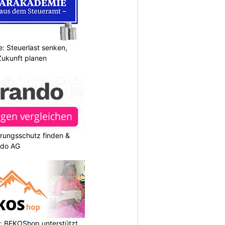
: Steuerlast senken,
Zukunft planen
rungsschutz finden &
ndo AG
: BEKOShop unterstützt