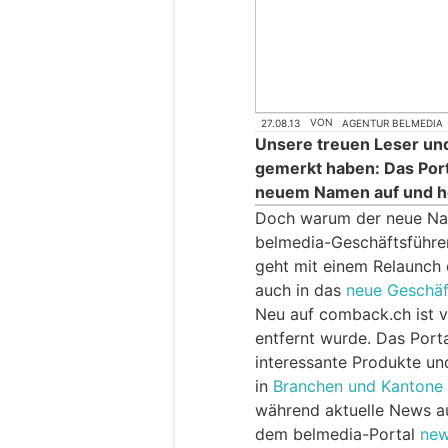
27.08.13
VON
AGENTUR BELMEDIA
Unsere treuen Leser und
gemerkt haben: Das Port
neuem Namen auf und he
Doch warum der neue Na
belmedia-Geschäftsführe
geht mit einem Relaunch d
auch in das
neue Geschäf
Neu auf comback.ch ist v
entfernt wurde. Das Porta
interessante Produkte und
in
Branchen und Kantone
während aktuelle News au
dem belmedia-Portal
new