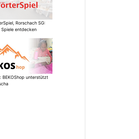
rSpiel, Rorschach SG:
 Spiele entdecken
: BEKOShop unterstützt
scha
N