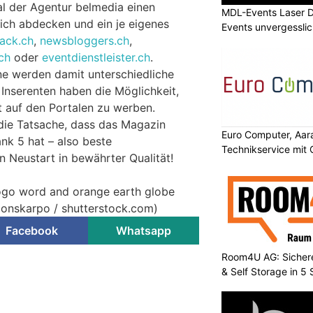
al der Agentur belmedia einen
MDL-Events Laser 
ich abdecken und ein je eigenes
Events unvergessli
ack.ch
,
newsbloggers.ch
,
ch
oder
eventdienstleister.ch
.
e werden damit unterschiedliche
 Inserenten haben die Möglichkeit,
t auf den Portalen zu werben.
 die Tatsache, dass das Magazin
Euro Computer, Aara
k 5 hat – also beste
Technikservice mit
n Neustart in bewährter Qualität!
logo word and orange earth globe
 donskarpo / shutterstock.com)
Facebook
Whatsapp
Room4U AG: Sichere
& Self Storage in 5