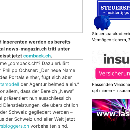
Steuersparakademie
Vermögen sichern, 
 Inserenten werden es bereits
al news-magazin.ch tritt unter
isst jetzt
comback.ch
.
me „comback.ch“? Dazu erklärt
r Philipp Ochsner: „Der neue Name
es Portals einher, fügt sich aber
tsmodell
der Agentur belmedia ein.“
Passenden Versiche
optimieren – insura
or allem, dass der Bereich „News“
l präsentiert nun ausschliesslich
 Dienstleistungen, die übersichtlich
der Schweiz gegliedert werden –
s der Schweiz und aller Welt jetzt
sbloggers.ch
vorbehalten sind.