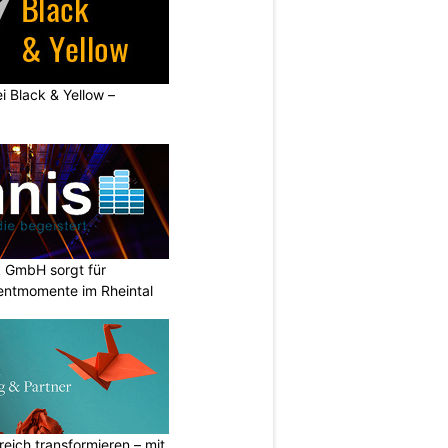
ei Black & Yellow –
k GmbH sorgt für
entmomente im Rheintal
eich transformieren – mit