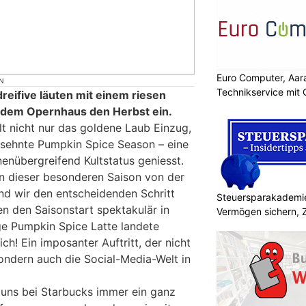
Euro Computer, Aara
N
Technikservice mit
reifive läuten mit einem riesen
r dem Opernhaus den Herbst ein.
t nicht nur das goldene Laub Einzug,
rsehnte Pumpkin Spice Season – eine
nenübergreifend Kultstatus geniesst.
n dieser besonderen Saison von der
d wir den entscheidenden Schritt
Steuersparakademie
 den Saisonstart spektakulär in
Vermögen sichern, 
ige Pumpkin Spice Latte landete
ch! Ein imposanter Auftritt, der nicht
sondern auch die Social-Media-Welt in
r uns bei Starbucks immer ein ganz