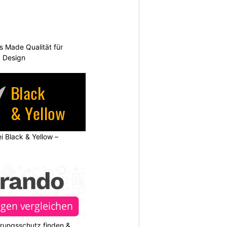
s Made Qualität für
d Design
ei Black & Yellow –
rungsschutz finden &