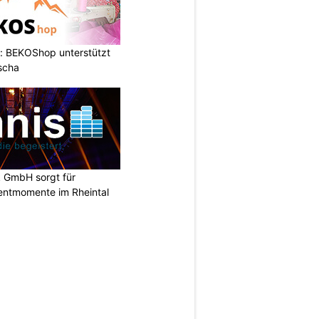
: BEKOShop unterstützt
scha
k GmbH sorgt für
entmomente im Rheintal
N