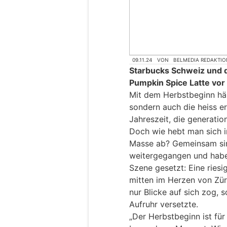
09.11.24
VON
BELMEDIA REDAKTIO
Starbucks Schweiz und d
Pumpkin Spice Latte vo
Mit dem Herbstbeginn häl
sondern auch die heiss e
Jahreszeit, die generatio
Doch wie hebt man sich i
Masse ab? Gemeinsam sin
weitergegangen und haben
Szene gesetzt: Eine ries
mitten im Herzen von Züri
nur Blicke auf sich zog, 
Aufruhr versetzte.
„Der Herbstbeginn ist fü