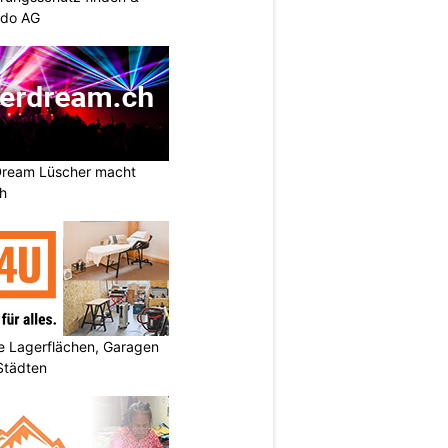
ndo AG
Dream Lüscher macht
ch
 Lagerflächen, Garagen
 Städten