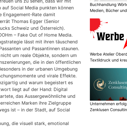
reuen uns zu sehen, dass wir mit
Buchhandlung Wörte
 auf Social Media punkten können
Medien, Bücher und
he Engagement-Rate damit
verrät Thomas Egger (Senior
ucks Schweiz und Österreich).
FOOHm – Fake Out of Home Media.
gstrategie lässt mit ihren täuschend
 Passanten und Passantinnen staunen.
Werbe Atelier Oberdo
h nicht um reale Objekte, sondern um
Textildruck und kre
nszenierungen, die in den öffentlichen
 Besonders in der urbanen Umgebung
chungsmomente und virale Effekte.
igartig und warum begeistert es
ort liegt auf der Hand: Digital
wartete, das Aussergewöhnliche und
erreichen Marken ihre Zielgruppe
Unternehmen erfolgr
egs ist – in der Stadt, auf Social
Zenklusen Consultin
ung, die visuell stark, emotional