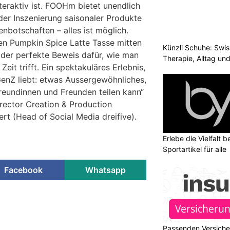
teraktiv ist. FOOHm bietet unendlich
der Inszenierung saisonaler Produkte
enbotschaften – alles ist möglich.
gen Pumpkin Spice Latte Tasse mitten
Künzli Schuhe: Swis
 der perfekte Beweis dafür, wie man
Therapie, Alltag un
it trifft. Ein spektakuläres Erlebnis,
enZ liebt: etwas Aussergewöhnliches,
Freundinnen und Freunden teilen kann“
irector Creation & Production
ert (Head of Social Media dreifive).
Erlebe die Vielfalt b
Sportartikel für alle
Facebook
Whatsapp
Passenden Versiche