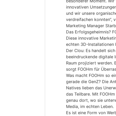
besonderer Moment. Wir f
innovativen Umsetzungen
und wir unsere organisc
verdreifachen konnten“, 
Marketing Manager Starb
Das Erfolgsgeheimnis? 
Diese innovative Marketin
echten 3D-Installationen
Der Clou: Es handelt sic
beeindruckende digitale I
Raum projiziert werden.
sorgt FOOHm für Überras
Was macht FOOHm so einz
gerade die GenZ? Die Antw
Natives lieben das Uner
das Teilbare. Mit FOOHm 
genau dort, wo sie unterw
Media, im echten Leben.
Es ist eine Form von Werb