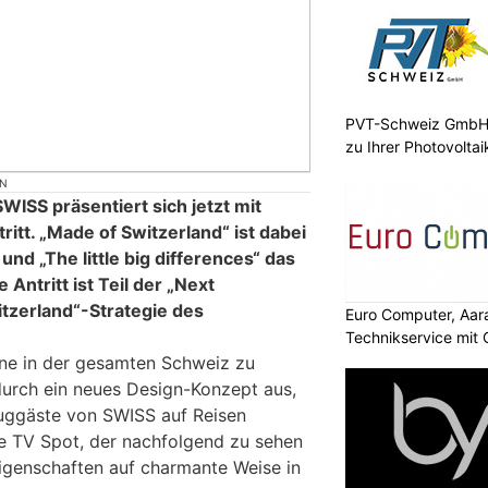
PVT-Schweiz GmbH:
zu Ihrer Photovolta
ON
SWISS präsentiert sich jetzt mit
tt. „Made of Switzerland“ ist dabei
nd „The little big differences“ das
Antritt ist Teil der „Next
itzerland“-Strategie des
Euro Computer, Aara
Technikservice mit
gne in der gesamten Schweiz zu
 durch ein neues Design-Konzept aus,
luggäste von SWISS auf Reisen
le TV Spot, der nachfolgend zu sehen
Eigenschaften auf charmante Weise in