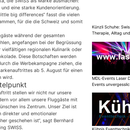
ika, die SWISS als Marke ausmachen:
 und eine starke Kundenorientierung.
ttle big differences“ fasst die vielen
ammen, für die die Schweiz und somit
Künzli Schuhe: Swis
Therapie, Alltag un
uggäste während der gesamten
ühlen, angefangen bei der Begrüssung
vielfältigen regionalen Kulinarik oder
okolade. Diese Botschaften werden
 durch die Werbekampagne ziehen, die
rkenauftrittes ab 5. August für einen
 wird.
MDL-Events Laser 
telpunkt
Events unvergessli
ritt stellen wir nicht nur unsere
ern vor allem unsere Fluggäste mit
ünschen ins Zentrum. Unser Ziel ist
h direkter und emotionaler
her geschehen ist“, sagt Bernhard
ing SWISS.
Kühnis Eventtechni