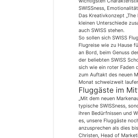
wichtigsten Charakterist
SWISSness, Emotionalität
Das Kreativkonzept „The li
kleinen Unterschiede zus
auch SWISS stehen.
So sollen sich SWISS Fl
Flugreise wie zu Hause f
an Bord, beim Genuss der 
der beliebten SWISS Sch
sich wie ein roter Faden
zum Auftakt des neuen Ma
Monat schweizweit laufen
Fluggäste im Mit
„Mit dem neuen Markenauft
typische SWISSness, sond
ihren Bedürfnissen und W
es, unsere Fluggäste noc
anzusprechen als dies bis
Christen, Head of Market