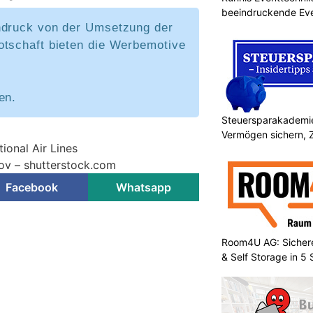
beeindruckende Ev
ndruck von der Umsetzung der
otschaft bieten die Werbemotive
en.
Steuersparakademie
Vermögen sichern, 
tional Air Lines
nov – shutterstock.com
Facebook
Whatsapp
Room4U AG: Sichere
& Self Storage in 5