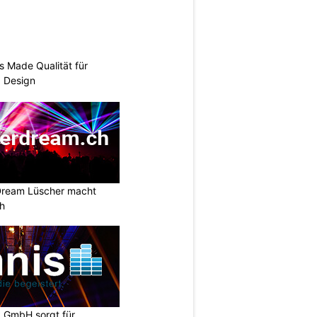
s Made Qualität für
d Design
Dream Lüscher macht
ch
k GmbH sorgt für