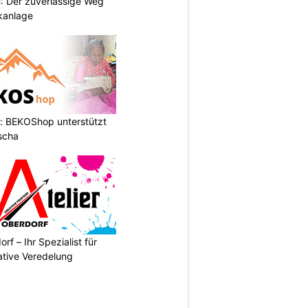
 Der zuverlässige Weg
ikanlage
: BEKOShop unterstützt
scha
rf – Ihr Spezialist für
ative Veredelung
N