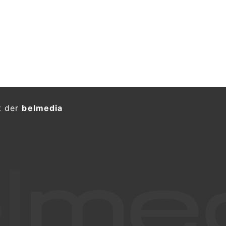
t der
belmedia