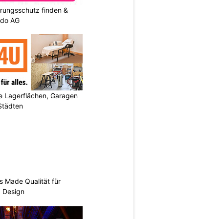
rungsschutz finden &
ndo AG
 Lagerflächen, Garagen
 Städten
s Made Qualität für
d Design