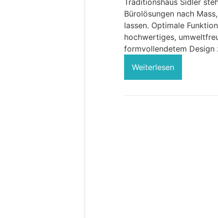
Traditionshaus Sidler st
Bürolösungen nach Mass,
lassen. Optimale Funktio
hochwertiges, umweltfreu
formvollendetem Design 
Weiterlesen