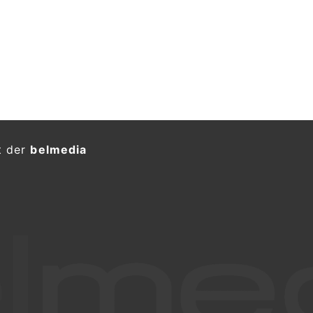
t der
belmedia