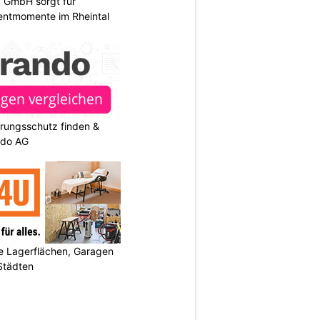
k GmbH sorgt für
entmomente im Rheintal
rungsschutz finden &
ndo AG
 Lagerflächen, Garagen
 Städten
N