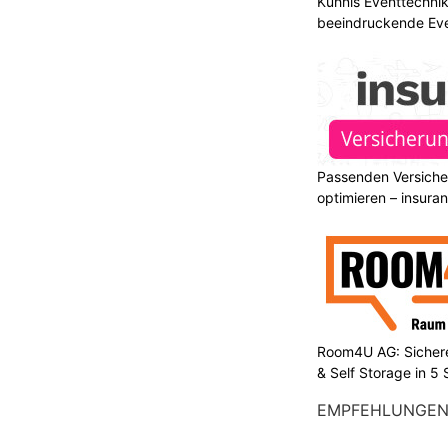
Kühnis Eventtechni
beeindruckende Ev
Passenden Versiche
optimieren – insura
Room4U AG: Sichere
& Self Storage in 5
EMPFEHLUNGE