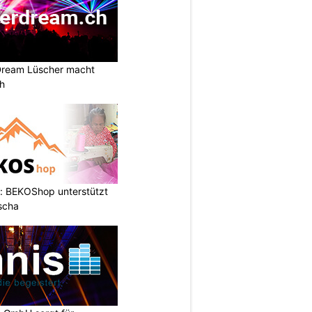
Dream Lüscher macht
ch
: BEKOShop unterstützt
scha