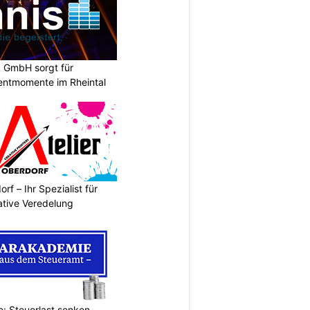
k GmbH sorgt für
entmomente im Rheintal
rf – Ihr Spezialist für
ative Veredelung
: Steuerlast senken,