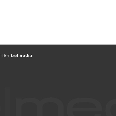
t der
belmedia