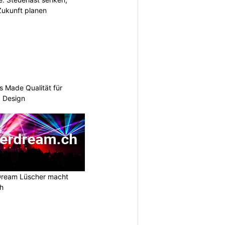
Zukunft planen
s Made Qualität für
d Design
Dream Lüscher macht
ch
N