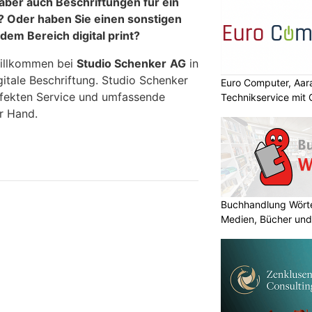
aber auch Beschriftungen für ein
 Oder haben Sie einen sonstigen
dem Bereich digital print?
willkommen bei
Studio Schenker
AG
in
igitale Beschriftung. Studio Schenker
Euro Computer, Aara
rfekten Service und umfassende
Technikservice mit
r Hand.
Buchhandlung Wörte
Medien, Bücher und