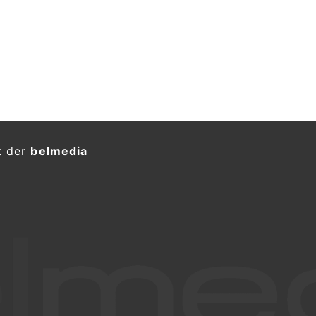
t der
belmedia