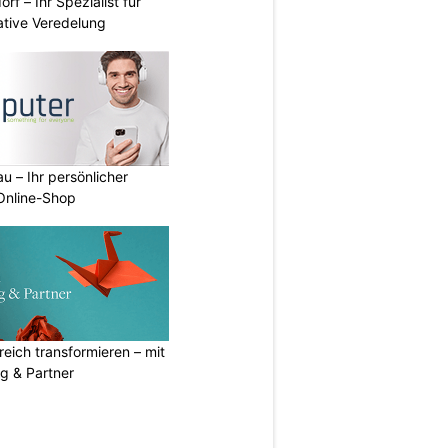
rf – Ihr Spezialist für
ative Veredelung
u – Ihr persönlicher
 Online-Shop
eich transformieren – mit
g & Partner
N