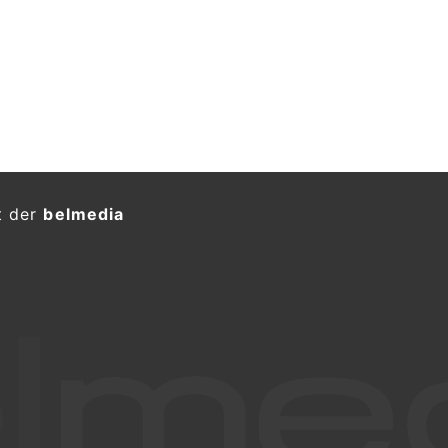
t der
belmedia