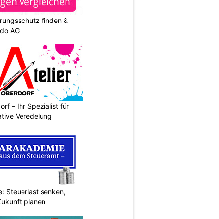
rungsschutz finden &
ndo AG
rf – Ihr Spezialist für
ative Veredelung
: Steuerlast senken,
Zukunft planen