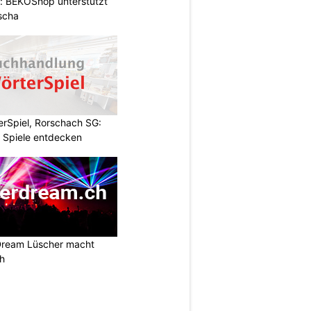
: BEKOShop unterstützt
scha
rSpiel, Rorschach SG:
 Spiele entdecken
Dream Lüscher macht
ch
N