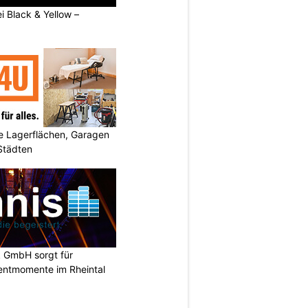
ei Black & Yellow –
 Lagerflächen, Garagen
 Städten
k GmbH sorgt für
entmomente im Rheintal