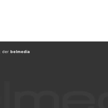
t der
belmedia