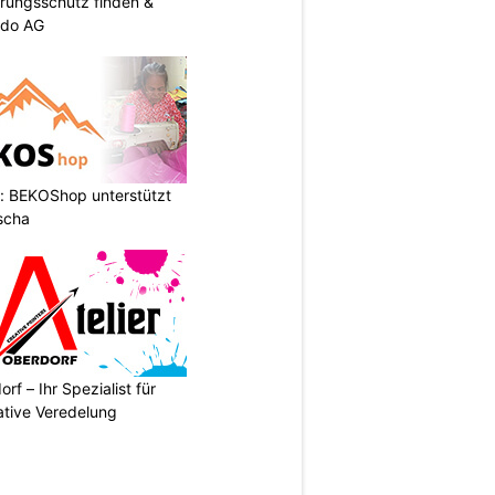
rungsschutz finden &
ndo AG
: BEKOShop unterstützt
scha
rf – Ihr Spezialist für
ative Veredelung
N