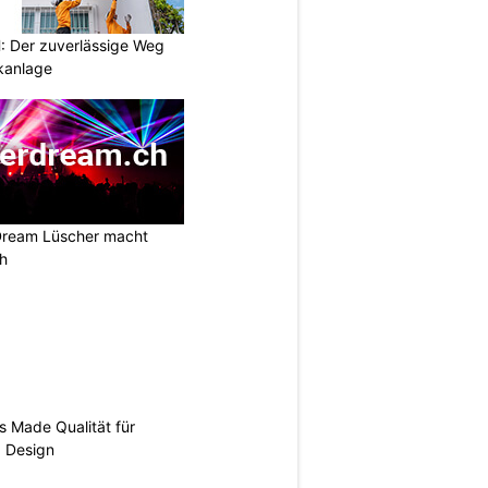
 Der zuverlässige Weg
ikanlage
Dream Lüscher macht
ch
s Made Qualität für
d Design