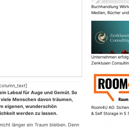
Buchhandlung Wörte
Medien, Bücher und
Unternehmen erfolgr
Zenklusen Consultin
column_text]
t ein Labsal für Auge und Gemüt. So
s viele Menschen davon träumen,
em eigenen, wunderschön
Room4U AG: Sichere
ichkeit werden zu lassen.
& Self Storage in 5
icht länger ein Traum bleiben. Denn