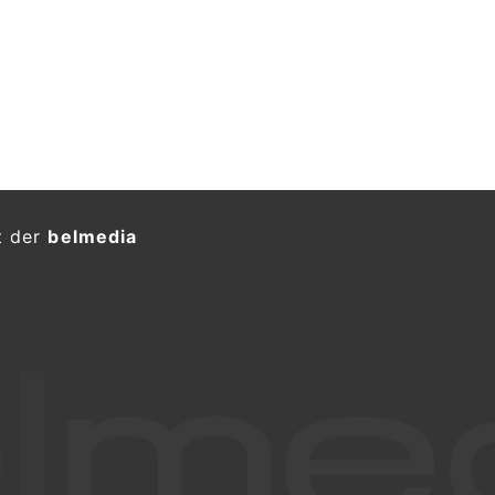
t der
belmedia