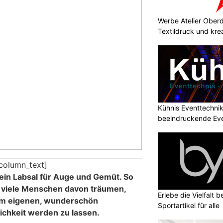
Werbe Atelier Oberdo
Textildruck und kre
Kühnis Eventtechni
beeindruckende Ev
column_text]
t ein Labsal für Auge und Gemüt. So
s viele Menschen davon träumen,
Erlebe die Vielfalt b
em eigenen, wunderschön
Sportartikel für alle
ichkeit werden zu lassen.