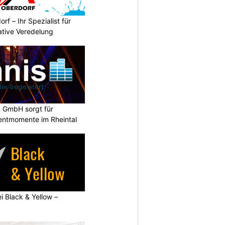
rf – Ihr Spezialist für
ative Veredelung
k GmbH sorgt für
entmomente im Rheintal
ei Black & Yellow –