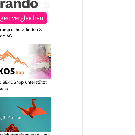
rungsschutz finden &
ndo AG
: BEKOShop unterstützt
scha
eich transformieren – mit