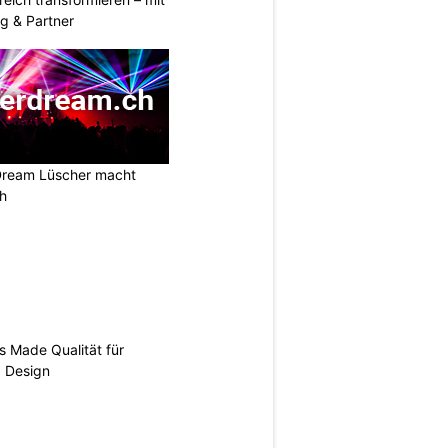
g & Partner
Dream Lüscher macht
ch
s Made Qualität für
d Design
N