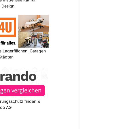
d Design
 Lagerflächen, Garagen
 Städten
rungsschutz finden &
ndo AG
N