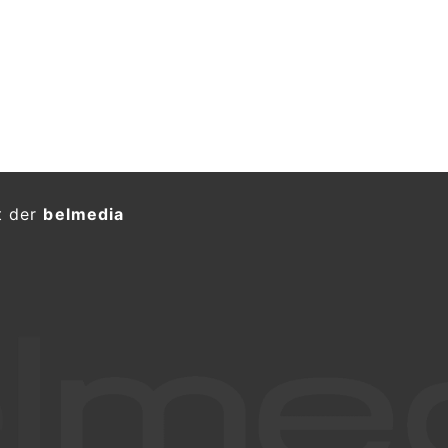
t der
belmedia