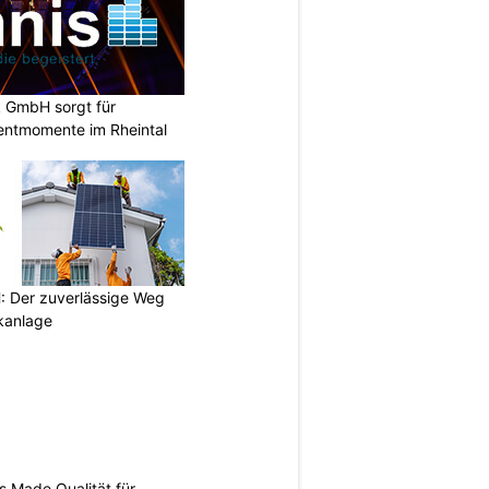
k GmbH sorgt für
entmomente im Rheintal
 Der zuverlässige Weg
ikanlage
s Made Qualität für