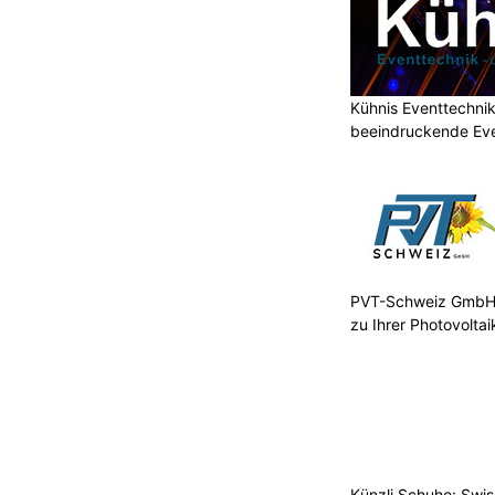
Kühnis Eventtechni
beeindruckende Ev
PVT-Schweiz GmbH:
zu Ihrer Photovolta
Künzli Schuhe: Swis