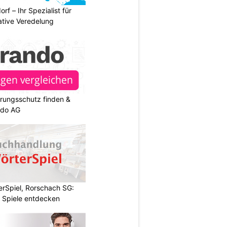
rf – Ihr Spezialist für
ative Veredelung
rungsschutz finden &
ndo AG
rSpiel, Rorschach SG:
 Spiele entdecken