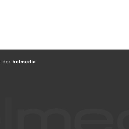
t der
belmedia