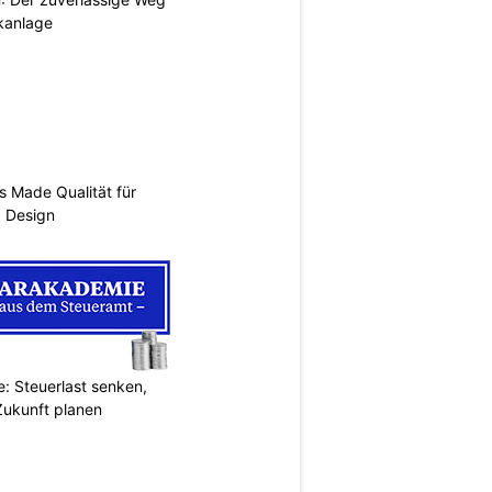
ikanlage
s Made Qualität für
d Design
: Steuerlast senken,
Zukunft planen
N