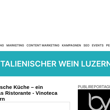
NG
MARKETING
CONTENT MARKETING
KAMPAGNEN
SEO
EVENTS
PE
ITALIENISCHER WEIN LUZER
nische Küche – ein
PUBLIREPORTAG
as Ristorante - Vinoteca
rn