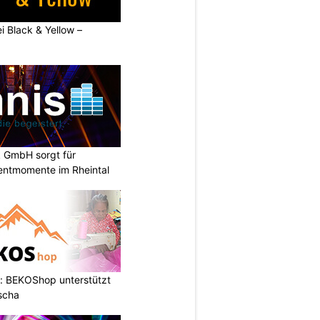
ei Black & Yellow –
k GmbH sorgt für
entmomente im Rheintal
: BEKOShop unterstützt
scha