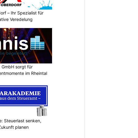
rf – Ihr Spezialist für
ative Veredelung
k GmbH sorgt für
entmomente im Rheintal
: Steuerlast senken,
Zukunft planen