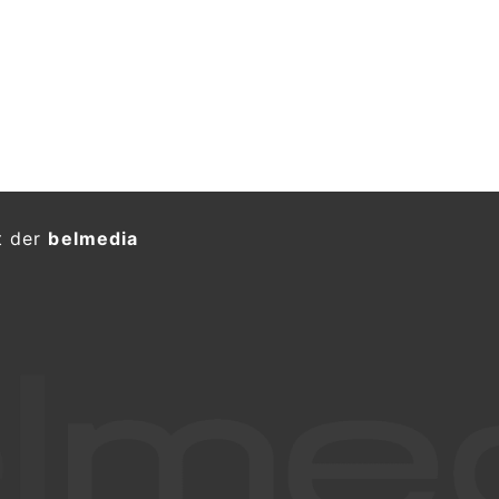
t der
belmedia