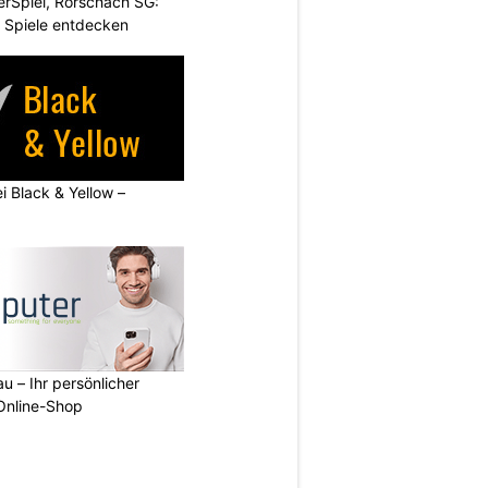
rSpiel, Rorschach SG:
 Spiele entdecken
ei Black & Yellow –
u – Ihr persönlicher
 Online-Shop
N