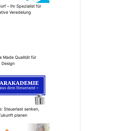
rf – Ihr Spezialist für
ative Veredelung
s Made Qualität für
d Design
: Steuerlast senken,
Zukunft planen