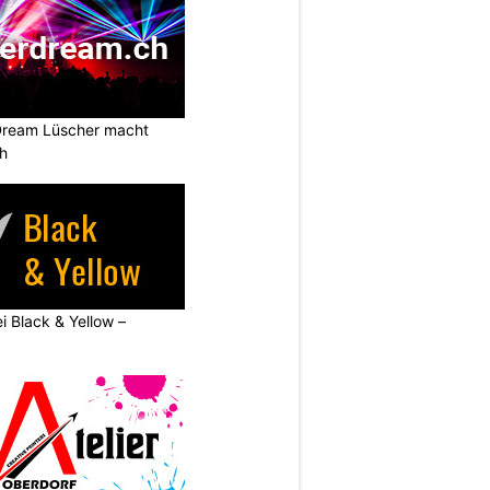
Dream Lüscher macht
ch
ei Black & Yellow –