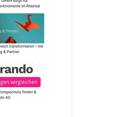
k GmbH sorgt für
entmomente im Rheintal
eich transformieren – mit
g & Partner
rungsschutz finden &
ndo AG
N