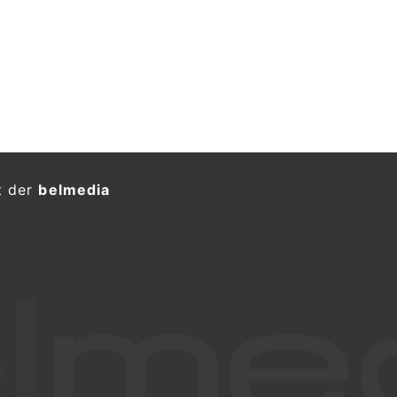
t der
belmedia