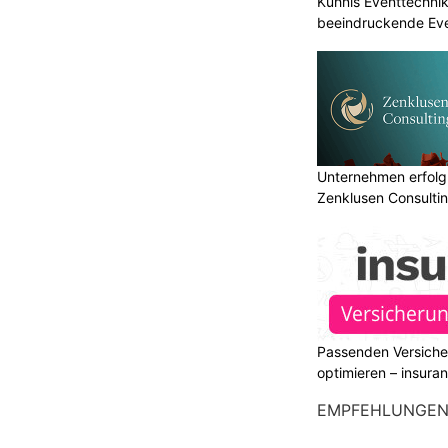
Kühnis Eventtechni
beeindruckende Ev
Unternehmen erfolgr
Zenklusen Consultin
Passenden Versiche
optimieren – insura
EMPFEHLUNGE