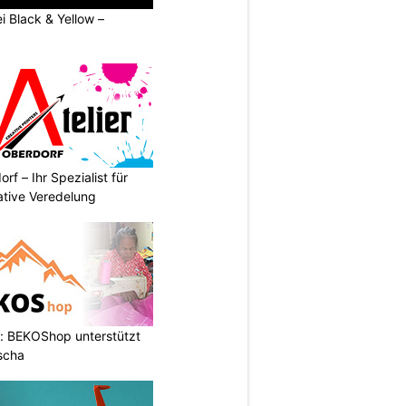
ei Black & Yellow –
rf – Ihr Spezialist für
ative Veredelung
: BEKOShop unterstützt
scha