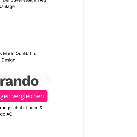
ikanlage
s Made Qualität für
d Design
rungsschutz finden &
ndo AG
N