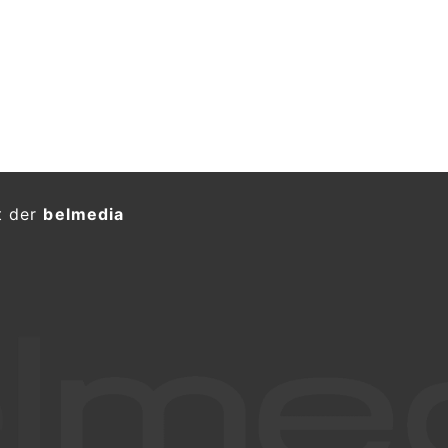
t der
belmedia