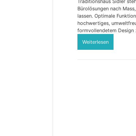
Traditionshaus Sidler st
Bürolösungen nach Mass,
lassen. Optimale Funktio
hochwertiges, umweltfreu
formvollendetem Design 
Weiterlesen