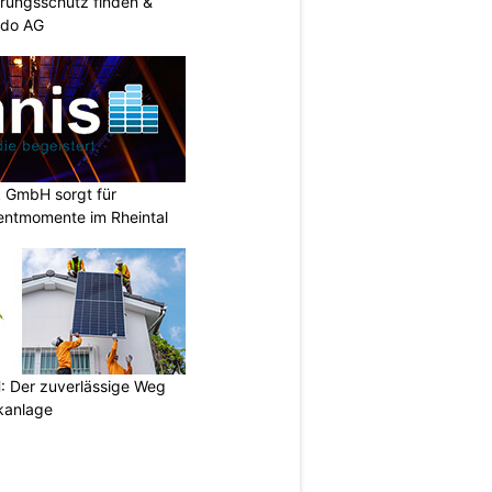
rungsschutz finden &
ndo AG
k GmbH sorgt für
entmomente im Rheintal
 Der zuverlässige Weg
ikanlage
N