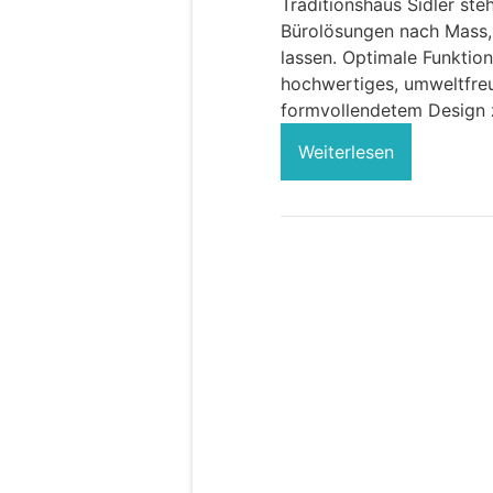
Traditionshaus Sidler st
Bürolösungen nach Mass,
lassen. Optimale Funktio
hochwertiges, umweltfreu
formvollendetem Design 
Weiterlesen