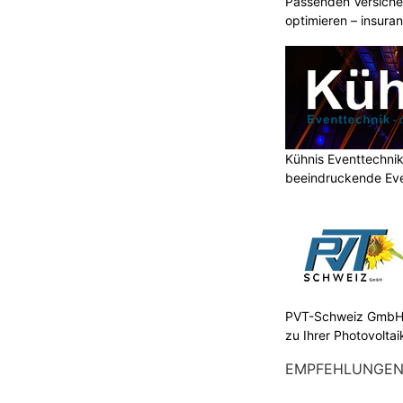
Passenden Versiche
optimieren – insura
Kühnis Eventtechni
beeindruckende Ev
PVT-Schweiz GmbH:
zu Ihrer Photovolta
EMPFEHLUNGE