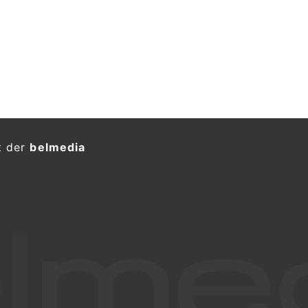
t der
belmedia