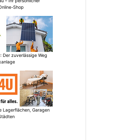
u – Ihr persönlicher
 Online-Shop
 Der zuverlässige Weg
ikanlage
 Lagerflächen, Garagen
 Städten
N