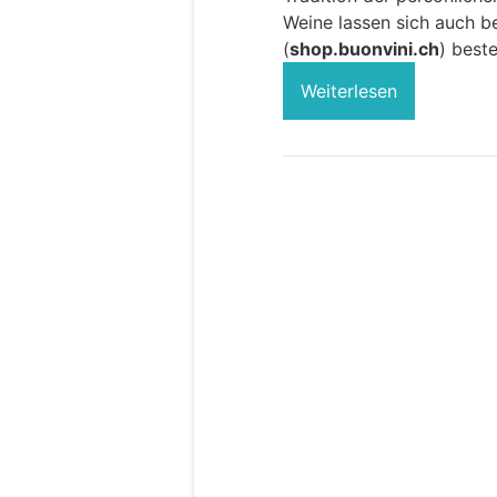
Weine lassen sich auch
(
shop.buonvini.ch
) beste
Weiterlesen