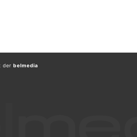
t der
belmedia