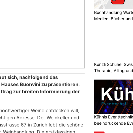
Buchhandlung Wörte
Medien, Bücher und
Künzli Schuhe: Swis
Therapie, Alltag un
eut sich, nachfolgend das
Hauses Buonvini zu präsentieren,
ftrag zur breiten Informierung der
hochwertiger Weine entdecken will,
Kühnis Eventtechni
chtigen Adresse. Der Weinkeller und
beeindruckende Ev
strasse 67 in Zürich lebt die schöne
n Weinhandlung. Die erstklassigen