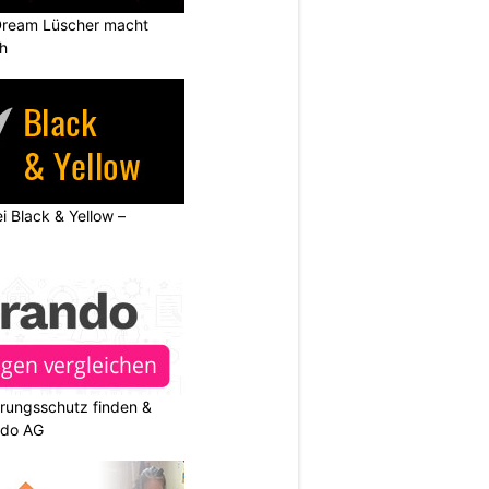
Dream Lüscher macht
ch
ei Black & Yellow –
rungsschutz finden &
ndo AG