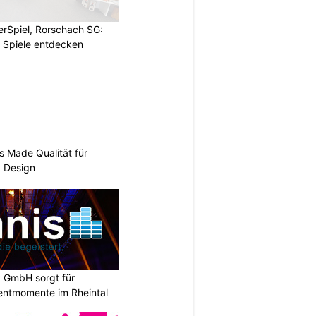
rSpiel, Rorschach SG:
 Spiele entdecken
s Made Qualität für
d Design
k GmbH sorgt für
entmomente im Rheintal