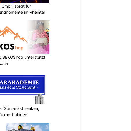
k GmbH sorgt für
entmomente im Rheintal
: BEKOShop unterstützt
scha
: Steuerlast senken,
Zukunft planen