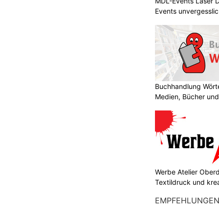
MDL-Events Laser 
Events unvergessli
Buchhandlung Wörte
Medien, Bücher und
Werbe Atelier Oberdo
Textildruck und kre
EMPFEHLUNGE