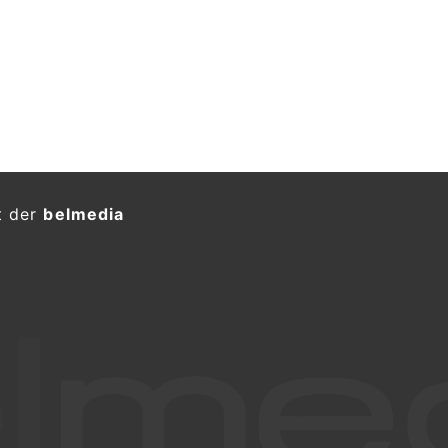
t der
belmedia