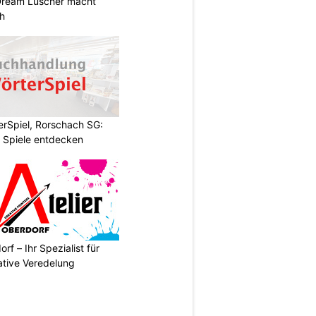
Dream Lüscher macht
ch
rSpiel, Rorschach SG:
 Spiele entdecken
rf – Ihr Spezialist für
ative Veredelung
N