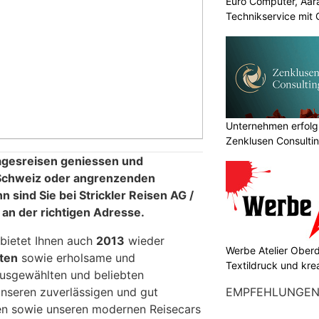
Euro Computer, Aara
Technikservice mit
Unternehmen erfolgr
Zenklusen Consultin
agesreisen geniessen und
 Schweiz oder angrenzenden
sind Sie bei Strickler Reisen AG /
an der richtigen Adresse.
 bietet Ihnen auch
2013
wieder
Werbe Atelier Oberdo
ten
sowie erholsame und
Textildruck und kre
 ausgewählten und beliebten
EMPFEHLUNGE
unseren zuverlässigen und gut
en sowie unseren modernen Reisecars