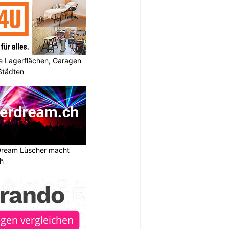
 Lagerflächen, Garagen
 Städten
Dream Lüscher macht
ch