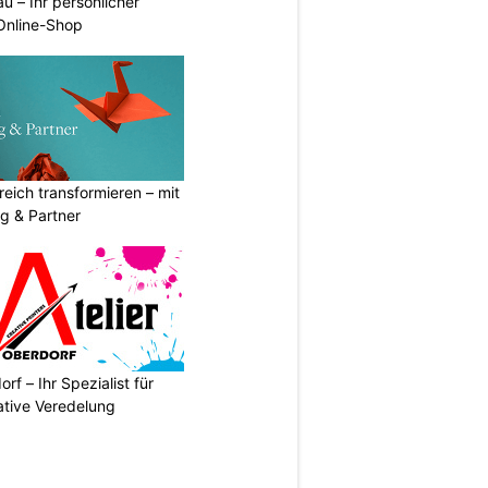
u – Ihr persönlicher
 Online-Shop
eich transformieren – mit
g & Partner
rf – Ihr Spezialist für
ative Veredelung
N