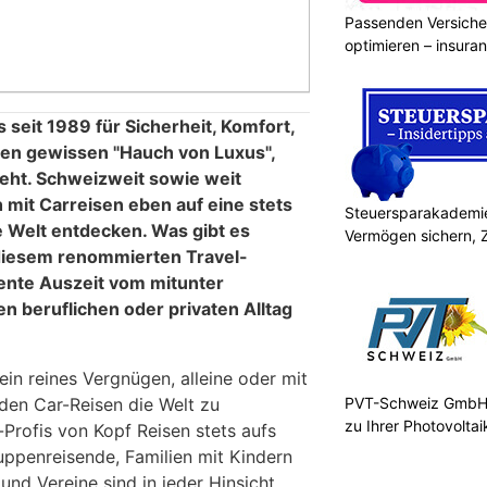
Passenden Versiche
optimieren – insura
s seit 1989 für Sicherheit, Komfort,
sen gewissen "Hauch von Luxus",
eht. Schweizweit sowie weit
h mit Carreisen eben auf eine stets
Steuersparakademie
e Welt entdecken. Was gibt es
Vermögen sichern, 
 diesem renommierten Travel-
ente Auszeit vom mitunter
n beruflichen oder privaten Alltag
 ein reines Vergnügen, alleine oder mit
den Car-Reisen die Welt zu
PVT-Schweiz GmbH:
zu Ihrer Photovolta
-Profis von Kopf Reisen stets aufs
uppenreisende, Familien mit Kindern
nd Vereine sind in jeder Hinsicht