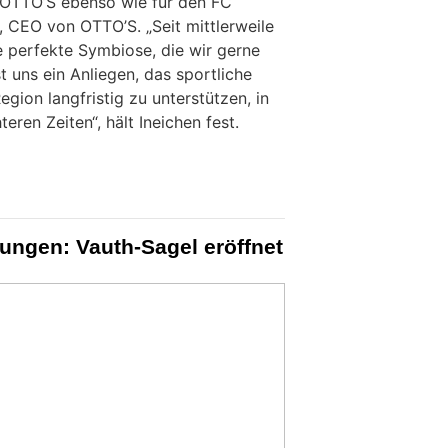
r OTTO’S ebenso wie für den FC
, CEO von OTTO’S. „Seit mittlerweile
e perfekte Symbiose, die wir gerne
t uns ein Anliegen, das sportliche
gion langfristig zu unterstützen, in
eren Zeiten“, hält Ineichen fest.
ungen: Vauth-Sagel eröffnet