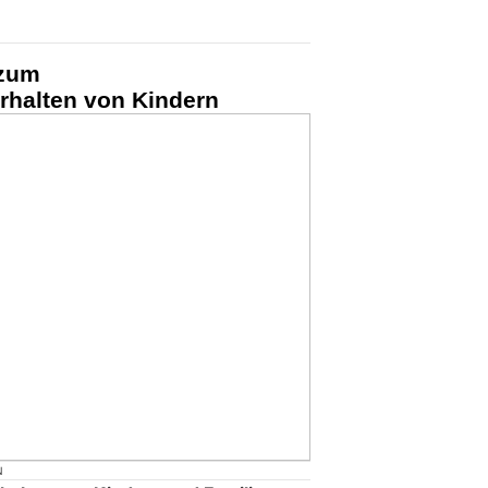
 zum
halten von Kindern
N