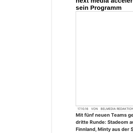
next media accelera
sein Programm
17.10.16
VON
BELMEDIA REDAKTIO
Mit fünf neuen Teams geh
dritte Runde: Stadeom 
Finnland, Minty aus der