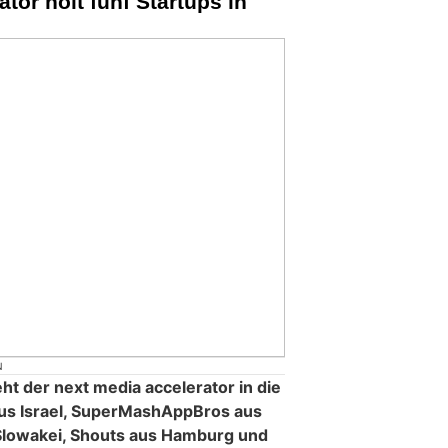
tor holt fünf Startups in
N
t der next media accelerator in die
aus Israel, SuperMashAppBros aus
 Slowakei, Shouts aus Hamburg und