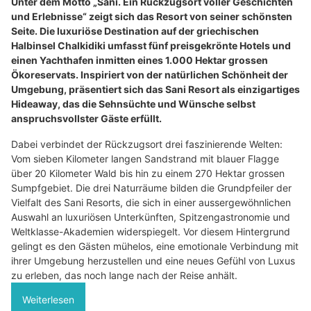
Unter dem Motto „Sani. Ein Rückzugsort voller Geschichten
und Erlebnisse“ zeigt sich das Resort von seiner schönsten
Seite. Die luxuriöse Destination auf der griechischen
Halbinsel Chalkidiki umfasst fünf preisgekrönte Hotels und
einen Yachthafen inmitten eines 1.000 Hektar grossen
Ökoreservats. Inspiriert von der natürlichen Schönheit der
Umgebung, präsentiert sich das Sani Resort als einzigartiges
Hideaway, das die Sehnsüchte und Wünsche selbst
anspruchsvollster Gäste erfüllt.
Dabei verbindet der Rückzugsort drei faszinierende Welten:
Vom sieben Kilometer langen Sandstrand mit blauer Flagge
über 20 Kilometer Wald bis hin zu einem 270 Hektar grossen
Sumpfgebiet. Die drei Naturräume bilden die Grundpfeiler der
Vielfalt des Sani Resorts, die sich in einer aussergewöhnlichen
Auswahl an luxuriösen Unterkünften, Spitzengastronomie und
Weltklasse-Akademien widerspiegelt. Vor diesem Hintergrund
gelingt es den Gästen mühelos, eine emotionale Verbindung mit
ihrer Umgebung herzustellen und eine neues Gefühl von Luxus
zu erleben, das noch lange nach der Reise anhält.
Weiterlesen