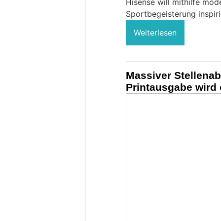
Hisense will mithilfe mod
Sportbegeisterung inspir
Weiterlesen
Massiver Stellenab
Printausgabe wird 