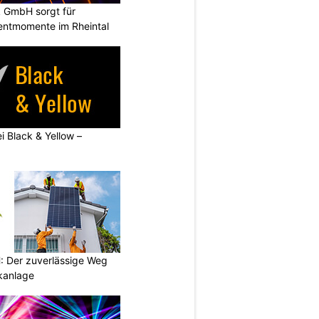
k GmbH sorgt für
entmomente im Rheintal
ei Black & Yellow –
 Der zuverlässige Weg
ikanlage