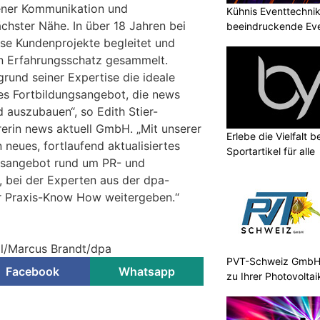
ener Kommunikation und
Kühnis Eventtechni
chster Nähe. In über 18 Jahren bei
beeindruckende Ev
ose Kundenprojekte begleitet und
en Erfahrungsschatz gesammelt.
rund seiner Expertise die ideale
es Fortbildungsangebot, die news
 auszubauen“, so Edith Stier-
erin news aktuell GmbH. „Mit unserer
Erlebe die Vielfalt b
neues, fortlaufend aktualisiertes
Sportartikel für alle
nsangebot rund um PR- und
 bei der Experten aus der dpa-
hr Praxis-Know How weitergeben.“
ell/Marcus Brandt/dpa
PVT-Schweiz GmbH:
Facebook
Whatsapp
zu Ihrer Photovolta