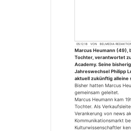
05.12.18
VON
BELMEDIA REDAKTIO
Marcus Heumann (49), bi
Tochter, verantwortet z
Academy. Seine bisher
Jahreswechsel Philipp L
aktuell zukünftig alleine
Bisher hatten Marcus Heu
gemeinsam geleitet.
Marcus Heumann kam 199
Tochter. Als Verkaufsleit
Verankerung von news ak
Kommunikationsmarkt bei
Kulturwissenschaftler ke