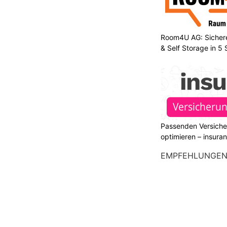
Room4U AG: Sichere
& Self Storage in 5
Passenden Versiche
optimieren – insura
EMPFEHLUNGE