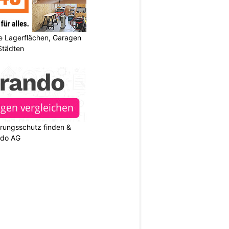
 Lagerflächen, Garagen
 Städten
rungsschutz finden &
ndo AG
N