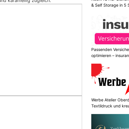
und karamellig zugleich.
& Self Storage in 5
Passenden Versiche
optimieren – insura
Werbe Atelier Oberdo
Textildruck und kre