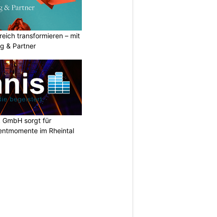
eich transformieren – mit
g & Partner
k GmbH sorgt für
entmomente im Rheintal
N