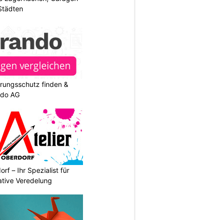
 Städten
rungsschutz finden &
ndo AG
rf – Ihr Spezialist für
ative Veredelung