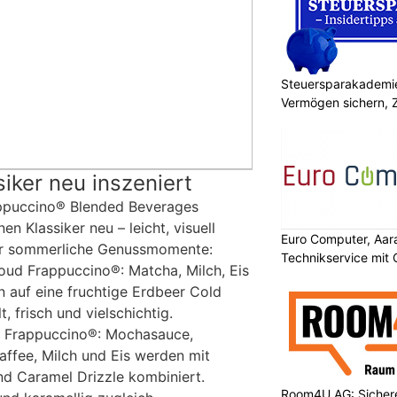
Steuersparakademie
Vermögen sichern, 
ker neu inszeniert
ppuccino® Blended Beverages
en Klassiker neu – leicht, visuell
Euro Computer, Aara
ür sommerliche Genussmomente:
Technikservice mit
ud Frappuccino®: Matcha, Milch, Eis
en auf eine fruchtige Erdbeer Cold
, frisch und vielschichtig.
 Frappuccino®: Mochasauce,
ffee, Milch und Eis werden mit
d Caramel Drizzle kombiniert.
Room4U AG: Sichere