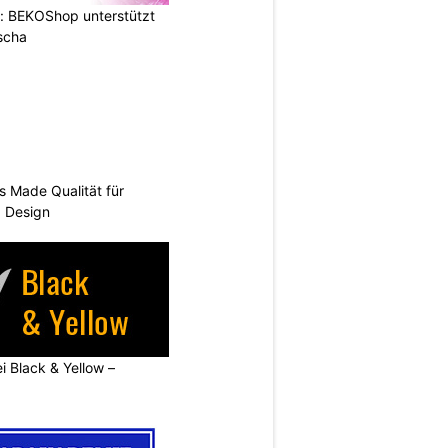
: BEKOShop unterstützt
scha
s Made Qualität für
d Design
ei Black & Yellow –