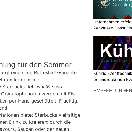
Unternehmen erfolgr
Zenklusen Consultin
schung für den Sommer
sorgt eine neue Refresha®-Variante,
Kühnis Eventtechni
 Noten kombiniert:
beeindruckende Ev
 Starbucks Refresha®: Süss-
EMPFEHLUNGE
d Granatapfelnoten werden mit Eis
ken per Hand geschüttelt. Fruchtig,
end.
ationen bietet Starbucks vielfältige
nen Drink zu kreieren: durch die
lavours, Saucen oder der neuen