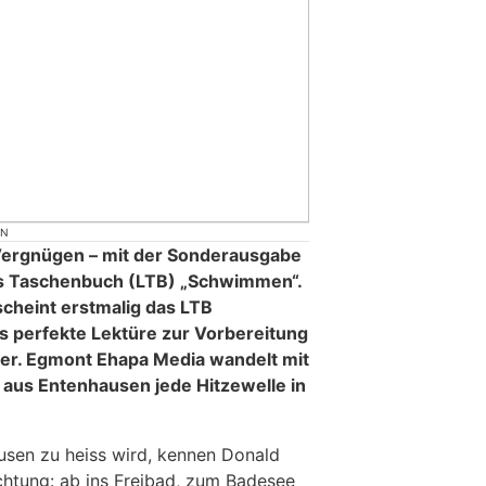
ON
 Vergnügen – mit der Sonderausgabe
es Taschenbuch (LTB) „Schwimmen“.
cheint erstmalig das LTB
 perfekte Lektüre zur Vorbereitung
er. Egmont Ehapa Media wandelt mit
aus Entenhausen jede Hitzewelle in
usen zu heiss wird, kennen Donald
chtung: ab ins Freibad, zum Badesee