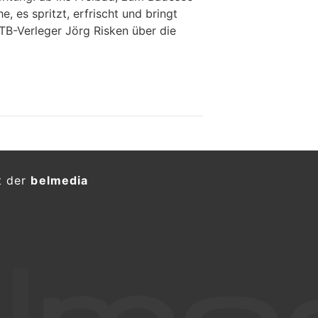
, es spritzt, erfrischt und bringt
LTB-Verleger Jörg Risken über die
t der
belmedia