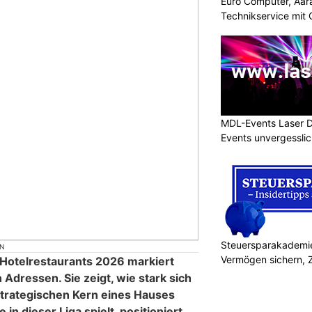
Euro Computer, Aara
Technikservice mit
MDL-Events Laser 
Events unvergessli
Steuersparakademie
ON
Vermögen sichern, 
Hotelrestaurants 2026 markiert
 Adressen. Sie zeigt, wie stark sich
trategischen Kern eines Hauses
 in dieser Liga spielt, positioniert