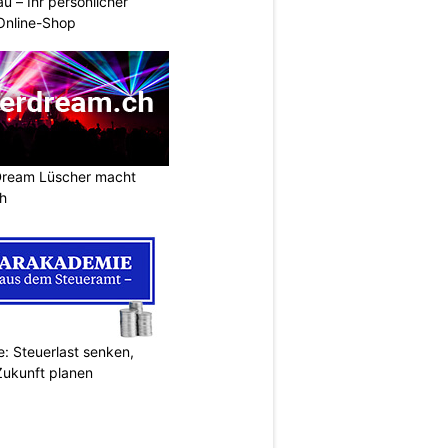
u – Ihr persönlicher
 Online-Shop
Dream Lüscher macht
ch
: Steuerlast senken,
Zukunft planen