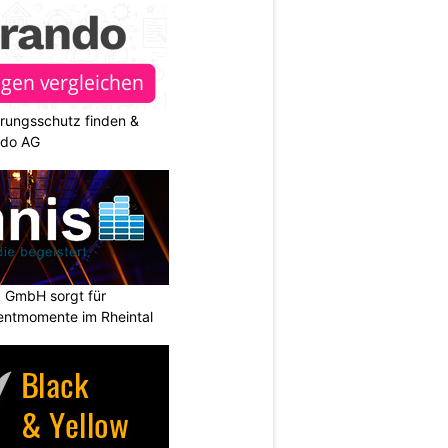
rungsschutz finden &
ndo AG
k GmbH sorgt für
entmomente im Rheintal