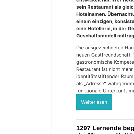
sein Restaurant als gle
Hotelnamen. Übernachtu
einem einzigen, konsist
eine Hotellerie, in der 
Geschäftsmodell mittra
Die ausgezeichneten Häus
neuen Gastfreundschaft. 
gastronomische Kompeten
Restaurant ist nicht meh
identitätsstiftender Raum
als „Adresse“ wahrgenomm
funktionale Unterkunft 
Weiterlesen
1297 Lernende beg