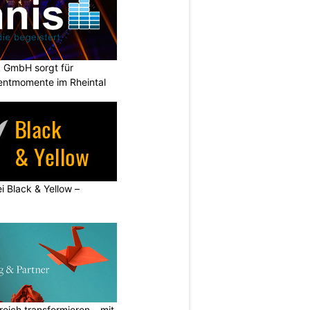
k GmbH sorgt für
entmomente im Rheintal
ei Black & Yellow –
eich transformieren – mit