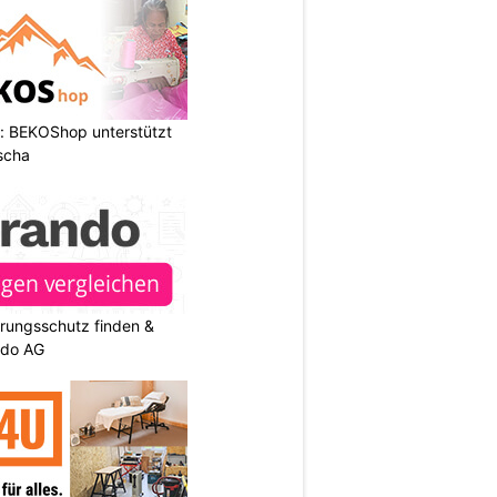
: BEKOShop unterstützt
scha
rungsschutz finden &
ndo AG