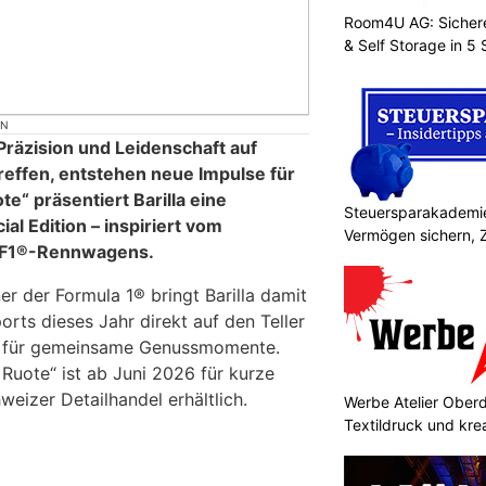
Room4U AG: Sichere
& Self Storage in 5
ON
räzision und Leidenschaft auf
 treffen, entstehen neue Impulse für
te“ präsentiert Barilla eine
Steuersparakademie
l Edition – inspiriert vom
Vermögen sichern, 
s F1®-Rennwagens.
ner der Formula 1® bringt Barilla damit
rts dieses Jahr direkt auf den Teller
e für gemeinsame Genussmomente.
 Ruote“ ist ab Juni 2026 für kurze
eizer Detailhandel erhältlich.
Werbe Atelier Oberdo
Textildruck und kre