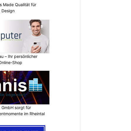
s Made Qualität für
d Design
u – Ihr persönlicher
 Online-Shop
k GmbH sorgt für
entmomente im Rheintal