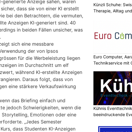
KI-generierte Anzeige sahen, waren
Künzli Schuhe: Swis
icher, dass sie von einer KI erstellt
Therapie, Alltag un
ie bei den Betrachtern, die vermuten,
lte Anzeigen KI-generiert sind. 40
erdings in beiden Fällen unsicher, was
.
 zeigt sich eine messbare
r Verwendung der von Ipsos
Euro Computer, Aara
grössen für die Werbeleistung liegen
Technikservice mit
nzeigen im Durchschnitt um elf
wert, während KI-erstellte Anzeigen
angieren. Daraus folgt, dass von
gen eine stärkere Verkaufswirkung
wenn das Briefing einfach und
tte jedoch Schwierigkeiten, wenn die
Kühnis Eventtechni
 Storytelling, Emotionen oder eine
beeindruckende Ev
erforderte. „Jedes Semester
Kurs, dass Studenten KI-Anzeigen