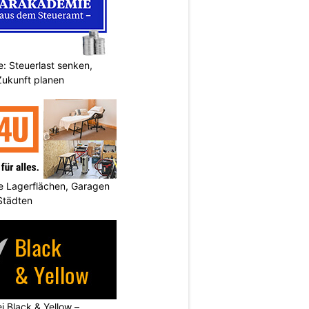
: Steuerlast senken,
Zukunft planen
 Lagerflächen, Garagen
 Städten
ei Black & Yellow –