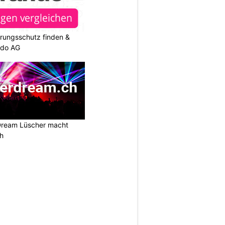
rungsschutz finden &
ndo AG
Dream Lüscher macht
ch
N