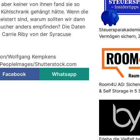
, aber keiner von ihnen fand sie so
n Kühlschrank gehängt hätte. Wenn die
eistert sind, warum sollten wir dann
aucher anders empfinden? Die Daten
Steuersparakademie
t Carrie Riby von der Syracuse
Vermögen sichern, 
ktion/Wolfgang Kempkens
© PeopleImages/Shutterstock.com
Facebook
Whatsapp
Room4U AG: Sichere
& Self Storage in 5
Erlebe die Vielfalt b