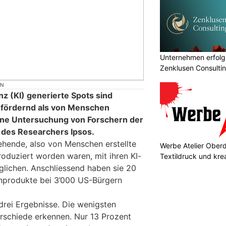
Unternehmen erfolgr
Zenklusen Consultin
ON
nz (KI) generierte Spots sind
zfördernd als von Menschen
ine Untersuchung von Forschern der
 des Researchers Ipsos.
hende, also von Menschen erstellte
Werbe Atelier Oberdo
roduziert worden waren, mit ihren KI-
Textildruck und kre
glichen. Anschliessend haben sie 20
nprodukte bei 3’000 US-Bürgern
drei Ergebnisse. Die wenigsten
rschiede erkennen. Nur 13 Prozent