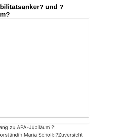
bilitätsanker? und ?
rm?
fang zu APA-Jubiläum ?
rständin Maria Scholl: ?Zuversicht