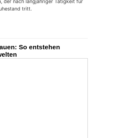
, der nach langjähriger Tätigkeit für
hestand tritt.
auen: So entstehen
elten