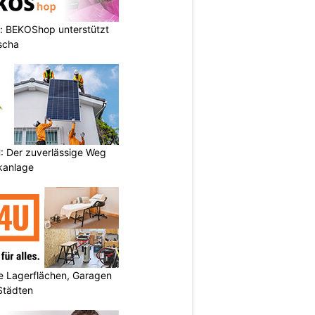
: BEKOShop unterstützt
scha
 Der zuverlässige Weg
ikanlage
 Lagerflächen, Garagen
 Städten