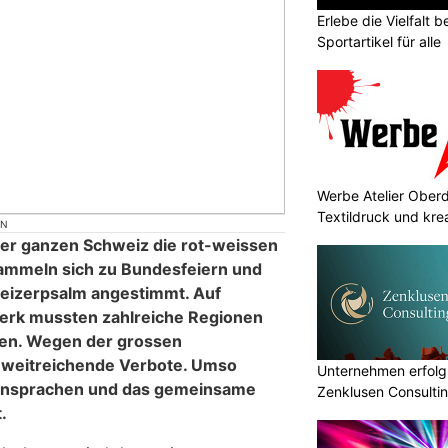
Erlebe die Vielfalt b
Sportartikel für alle
Werbe Atelier Oberdo
Textildruck und kre
ON
der ganzen Schweiz die rot-weissen
mmeln sich zu Bundesfeiern und
weizerpsalm angestimmt. Auf
rk mussten zahlreiche Regionen
ten. Wegen der grossen
 weitreichende Verbote. Umso
Unternehmen erfolgr
 Ansprachen und das gemeinsame
Zenklusen Consultin
.