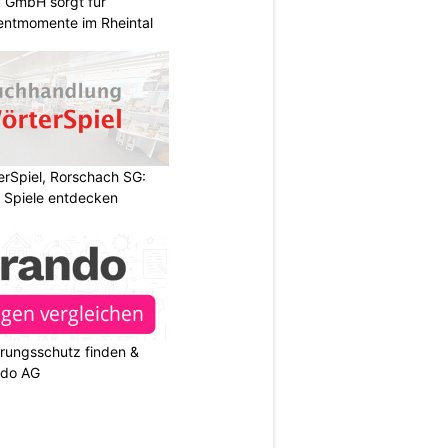
k GmbH sorgt für
entmomente im Rheintal
rSpiel, Rorschach SG:
 Spiele entdecken
rungsschutz finden &
ndo AG