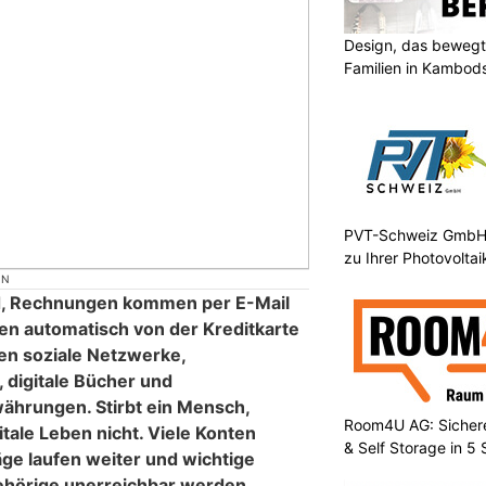
Design, das bewegt
Familien in Kambod
PVT-Schweiz GmbH:
zu Ihrer Photovolta
ON
ud, Rechnungen kommen per E-Mail
 automatisch von der Kreditkarte
n soziale Netzwerke,
digitale Bücher und
ährungen. Stirbt ein Mensch,
Room4U AG: Sichere
tale Leben nicht. Viele Konten
& Self Storage in 5
äge laufen weiter und wichtige
ehörige unerreichbar werden.