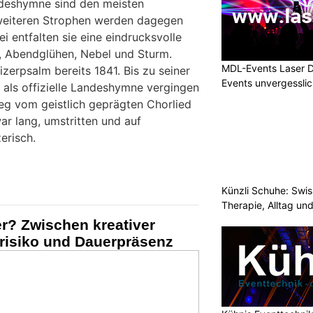
ndeshymne sind den meisten
 weiteren Strophen werden dagegen
i entfalten sie eine eindrucksvolle
, Abendglühen, Nebel und Sturm.
MDL-Events Laser 
zerpsalm bereits 1841. Bis zu seiner
Events unvergessli
als offizielle Landeshymne vergingen
eg vom geistlich geprägten Chorlied
r lang, umstritten und auf
erisch.
Künzli Schuhe: Swis
Therapie, Alltag un
r? Zwischen kreativer
srisiko und Dauerpräsenz