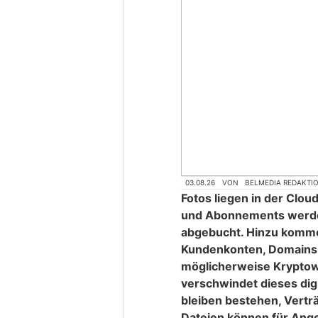
03.08.26
VON
BELMEDIA REDAKTI
Fotos liegen in der Clo
und Abonnements werden
abgebucht. Hinzu komme
Kundenkonten, Domains, 
möglicherweise Kryptow
verschwindet dieses digi
bleiben bestehen, Vertr
Dateien können für Ang