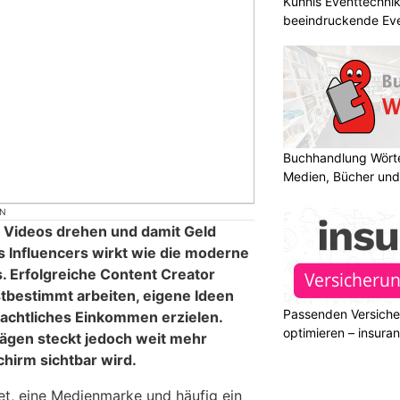
Kühnis Eventtechni
beeindruckende Ev
Buchhandlung Wörte
Medien, Bücher und
ON
, Videos drehen und damit Geld
s Influencers wirkt wie die moderne
. Erfolgreiche Content Creator
stbestimmt arbeiten, eigene Ideen
Passenden Versiche
eachtliches Einkommen erzielen.
optimieren – insura
rägen steckt jedoch weit mehr
chirm sichtbar wird.
tet, eine Medienmarke und häufig ein