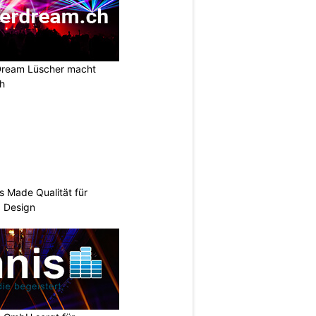
Dream Lüscher macht
ch
s Made Qualität für
d Design