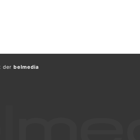
t der
belmedia