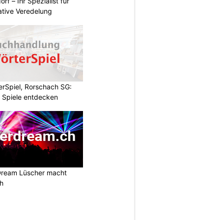
rf – Ihr Spezialist für
ative Veredelung
rSpiel, Rorschach SG:
 Spiele entdecken
Dream Lüscher macht
ch
N