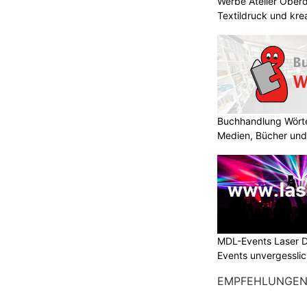
Werbe Atelier Oberdo
Textildruck und kre
Buchhandlung Wörte
Medien, Bücher und
MDL-Events Laser 
Events unvergessli
EMPFEHLUNGE