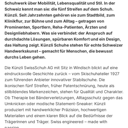
Schuhwerk über Mobilität, Lebensqualität und Stil. In der
Schweiz kennt man sie: die fünf Streifen auf dem Schuh.
Künzli. Seit Jahrzehnten gehören sie zum Stadtbild, zum
Klinikflur, zur Bühne und zum Alltag – getragen von
Prominenten, Sportlern, Reha-Patienten, Ärzten und
Designliebhabern. Was sie verbindet: der Anspruch auf
durchdachte Lösungen, spürbaren Komfort und ein Design,
das Haltung zeigt. Künzli Schuhe stehen für echte Schweizer
Handwerkskunst – gemacht für Menschen, die bewusst
durchs Leben gehen.
Die Künzli SwissSchuh AG mit Sitz in Windisch blickt auf eine
eindrucksvolle Geschichte zurück – vom Skischuhatelier 1927
zum führenden Anbieter innovativer Stabilschuhe. Die
ikonischen fünf Streifen, früher Patentschnürung, heute als
stilbildendes Markenzeichen, stehen für Qualität und Charakter.
Ob Therapie bei Bänderverletzungen, Alltagsschutz gegen das
Umknicken oder modische Statement-Sneaker: Künzli
produziert mit handwerklicher Präzision, hochwertigen
Materialien und einem klaren Blick auf die Bedürfnisse der
Trägerinnen und Träger. Swiss engineered – made with
passion.